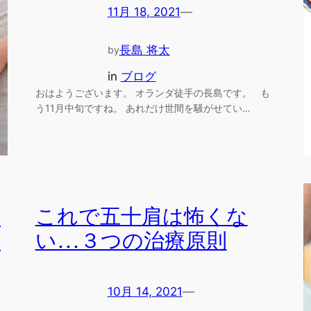
11月 18, 2021
—
長島 将太
by
in
ブログ
おはようございます。 オランダ徒手の長島です。 も
う11月中旬ですね。 あれだけ世間を騒がせてい…
これで五十肩は怖くな
て
い…３つの治療原則
方
10月 14, 2021
—