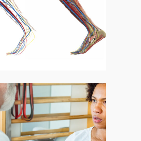
”局所構造”からみる運動
連鎖アプローチ
11月 4, 2021
—
by