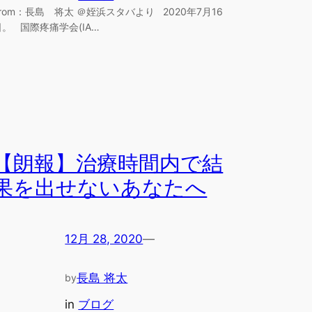
From：長島 将太 ＠姪浜スタバより 2020年7月16
日。 国際疼痛学会(IA…
【朗報】治療時間内で結
果を出せないあなたへ
12月 28, 2020
—
長島 将太
by
in
ブログ