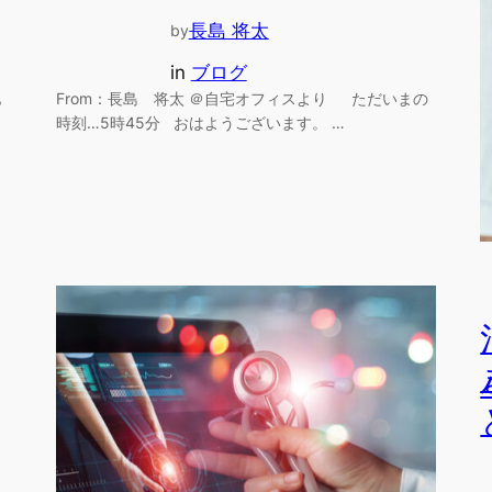
長島 将太
by
in
ブログ
From：長島 将太 ＠自宅オフィスより ただいまの
ら
時刻…5時45分 おはようございます。 …