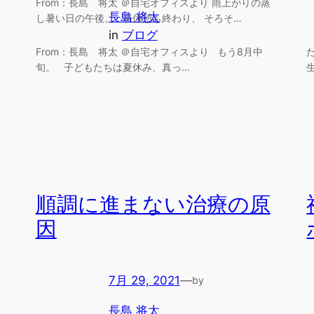
From：長島 将太 ＠自宅オフィスより 雨上がりの蒸
長島 将太
し暑い日の午後。 昼休憩も終わり、 そろそ…
in
ブログ
』
From：長島 将太 ＠自宅オフィスより もう8月中
旬。 子どもたちは夏休み、真っ…
順調に進まない治療の原
因
7月 29, 2021
—
by
長島 将太