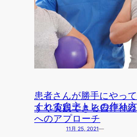
患者さんが勝手にやっ
くれる自主トレの作り
すぐ実践できる自律神経
へのアプローチ
11月 25, 2021
—