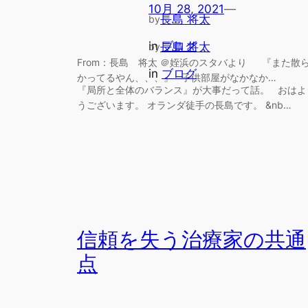
10月 28, 2021
—
長島 将太
by
in
ブログ
長島 将太
by
From：長島 将太 ＠姪浜のスタバより 『また散
in
ブログ
かってるやん、、、』 子供部屋がなかなか…
『局所と全体のバランス』が大事だって話。 おはよ
うございます。 オランダ徒手の長島です。 &nb…
信頼を失う治療家の共通
点