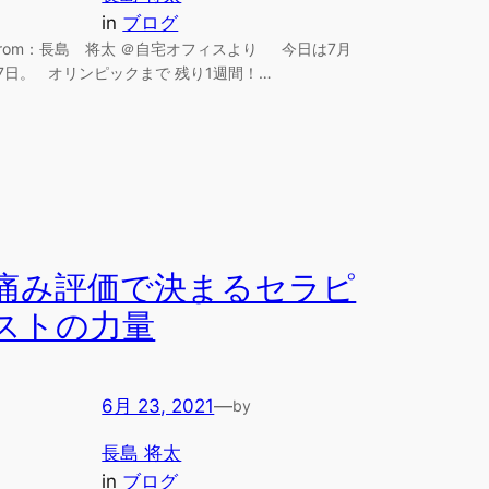
in
ブログ
From：長島 将太 ＠自宅オフィスより 今日は7月
17日。 オリンピックまで 残り1週間！…
痛み評価で決まるセラピ
ストの力量
6月 23, 2021
—
by
長島 将太
in
ブログ