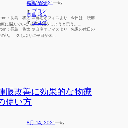
9月 2, 2021
—
by
長島 将太
in
ブログ
長島 将太
From：長島 将太 ＠自宅オフィスより 今日は、腰痛
in
ブログ
治療に悩んでいる 後輩の話をしようと思う。…
From：長島 将太 ＠自宅オフィスより 先週の休日の
時の話。 久しぶりに平日が休…
腫脹改善に効果的な物療
の使い方
8月 14, 2021
—
by