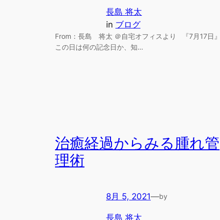
長島 将太
in
ブログ
From：長島 将太 ＠自宅オフィスより 『7月17日
この日は何の記念日か、知…
治癒経過からみる腫れ管
理術
8月 5, 2021
—
by
長島 将太