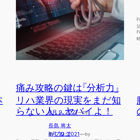
痛み攻略の鍵は『分析力』
本
リハ業界の現実をまだ知
らない人…ヤバイよ！
9月 9, 2021
—
by
長島 将太
in
ブログ
8月 19, 2021
—
by