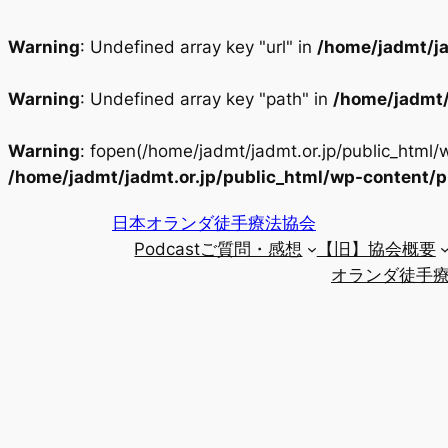
Warning
: Undefined array key "url" in
/home/jadmt/ja
Warning
: Undefined array key "path" in
/home/jadmt/
Warning
: fopen(/home/jadmt/jadmt.or.jp/public_html
/home/jadmt/jadmt.or.jp/public_html/wp-content/
内
日本オランダ徒手療法協会
容
Podcastご質問・感想
【旧】協会概要
を
オランダ徒手療
ス
キ
ッ
プ