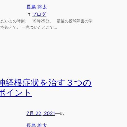
長島 将太
in
ブログ
ただいまの時刻。 19時25分。 最後の投球障害の学
生を終えて、 一息ついたとこで…
神経根症状を治す３つの
ポイント
7月 22, 2021
—
by
長島 将太