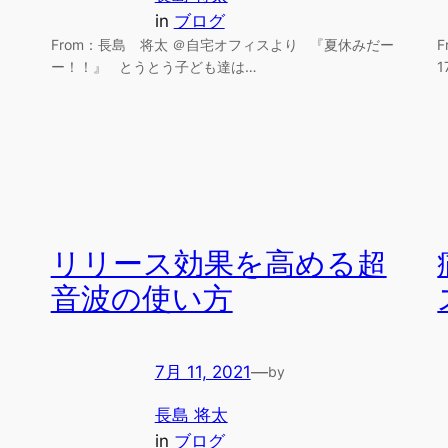
in
ブログ
From：長島 将太 ＠自宅オフィスより 『夏休みだー
ー！！』 とうとう子ども達は…
リリース効果を高める超
音波の使い方
7月 11, 2021
—
by
長島 将太
in
ブログ