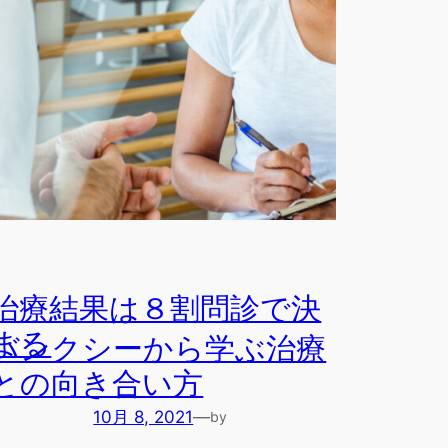
長島 将太
in
ブログ
From：長島 将太 ＠自宅オフィスより おはようござ
います。 オランダ徒手の長島です。 &nb…
治療結果は８割問診で決
まる
バンクシーから学ぶ治療
との向き合い方
10月 8, 2021
—
by