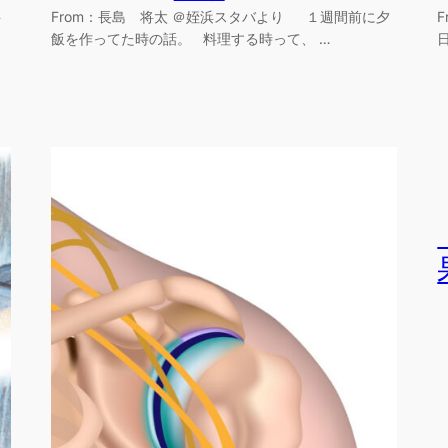
半
From：長島 将太 ＠姪浜スタバより １週間前に夕
飯を作ってた時の話。 料理する時って、 …