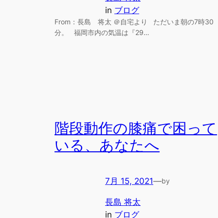
in
ブログ
From：長島 将太 ＠自宅より ただいま朝の7時30
分。 福岡市内の気温は『29…
階段動作の膝痛で困って
いる、あなたへ
7月 15, 2021
—
by
長島 将太
in
ブログ