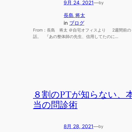
9月 24, 2021
—
by
長島 将太
in
ブログ
From：長島 将太 ＠自宅オフィスより 2週間前の
話。 『あの整体師の先生、信用してたのに…
８割のPTが知らない、
当の問診術
8月 28, 2021
—
by