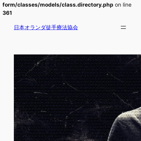
form/classes/models/class.directory.php
on line
361
内
日本オランダ徒手療法協会
容
を
ス
キ
ッ
プ