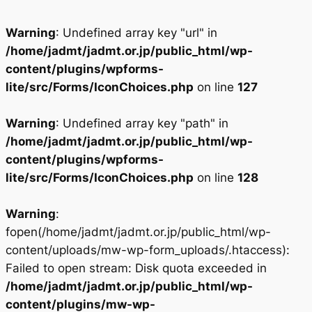
Warning
: Undefined array key "url" in
/home/jadmt/jadmt.or.jp/public_html/wp-
content/plugins/wpforms-
lite/src/Forms/IconChoices.php
on line
127
Warning
: Undefined array key "path" in
/home/jadmt/jadmt.or.jp/public_html/wp-
content/plugins/wpforms-
lite/src/Forms/IconChoices.php
on line
128
Warning
:
fopen(/home/jadmt/jadmt.or.jp/public_html/wp-
content/uploads/mw-wp-form_uploads/.htaccess):
Failed to open stream: Disk quota exceeded in
/home/jadmt/jadmt.or.jp/public_html/wp-
content/plugins/mw-wp-