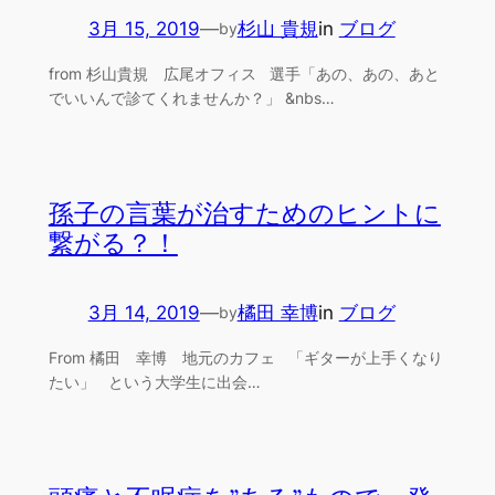
3月 15, 2019
—
杉山 貴規
in
ブログ
by
from 杉山貴規 広尾オフィス 選手「あの、あの、あと
でいいんで診てくれませんか？」 &nbs…
孫子の言葉が治すためのヒントに
繋がる？！
3月 14, 2019
—
橘田 幸博
in
ブログ
by
From 橘田 幸博 地元のカフェ 「ギターが上手くなり
たい」 という大学生に出会…