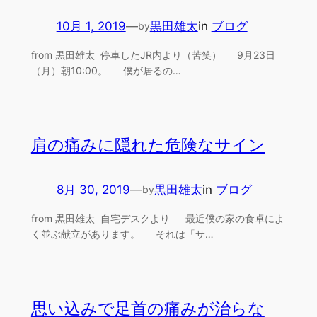
10月 1, 2019
—
黒田雄太
in
ブログ
by
from 黒田雄太 停車したJR内より（苦笑） 9月23日
（月）朝10:00。 僕が居るの…
肩の痛みに隠れた危険なサイン
8月 30, 2019
—
黒田雄太
in
ブログ
by
from 黒田雄太 自宅デスクより 最近僕の家の食卓によ
く並ぶ献立があります。 それは「サ…
思い込みで足首の痛みが治らな