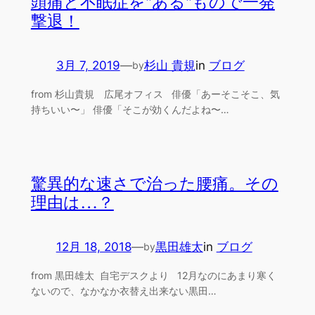
頭痛と不眠症を”ある”もので一発
撃退！
3月 7, 2019
—
杉山 貴規
in
ブログ
by
from 杉山貴規 広尾オフィス 俳優「あーそこそこ、気
持ちいい〜」 俳優「そこが効くんだよね〜…
驚異的な速さで治った腰痛。その
理由は…？
12月 18, 2018
—
黒田雄太
in
ブログ
by
from 黒田雄太 自宅デスクより 12月なのにあまり寒く
ないので、なかなか衣替え出来ない黒田…