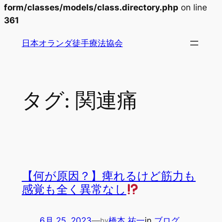
form/classes/models/class.directory.php
on line
361
内
日本オランダ徒手療法協会
容
を
ス
キ
タグ:
関連痛
ッ
プ
【何が原因？】痺れるけど筋力も
感覚も全く異常なし
6月 25, 2023
—
橋本 祐一
in
ブログ
by