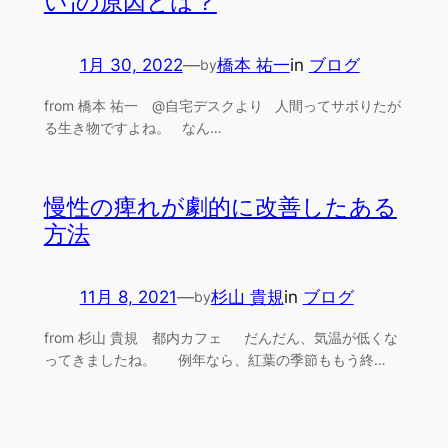
い」の原因とは？
1月 30, 2022
—
橋本 祐一
in
ブログ
by
from 橋本 祐一 @自宅デスクより 人間ってサボりたが
る生き物ですよね。 なん…
慢性の痺れが劇的に改善したある
方法
11月 8, 2021
—
杉山 貴規
in
ブログ
by
from 杉山 貴規 都内カフェ だんだん、気温が低くな
ってきましたね。 例年なら、紅葉の季節ももう終…