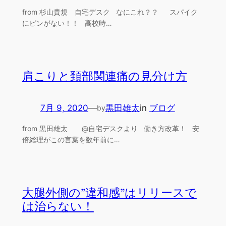
from 杉山貴規 自宅デスク なにこれ？？ スパイク
にピンがない！！ 高校時…
肩こりと頚部関連痛の見分け方
7月 9, 2020
—
黒田雄太
in
ブログ
by
from 黒田雄太 @自宅デスクより 働き方改革！ 安
倍総理がこの言葉を数年前に…
大腿外側の”違和感”はリリースで
は治らない！