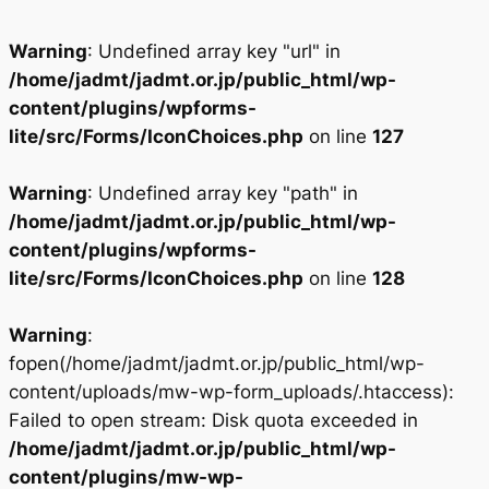
Warning
: Undefined array key "url" in
/home/jadmt/jadmt.or.jp/public_html/wp-
content/plugins/wpforms-
lite/src/Forms/IconChoices.php
on line
127
Warning
: Undefined array key "path" in
/home/jadmt/jadmt.or.jp/public_html/wp-
content/plugins/wpforms-
lite/src/Forms/IconChoices.php
on line
128
Warning
:
fopen(/home/jadmt/jadmt.or.jp/public_html/wp-
content/uploads/mw-wp-form_uploads/.htaccess):
Failed to open stream: Disk quota exceeded in
/home/jadmt/jadmt.or.jp/public_html/wp-
content/plugins/mw-wp-