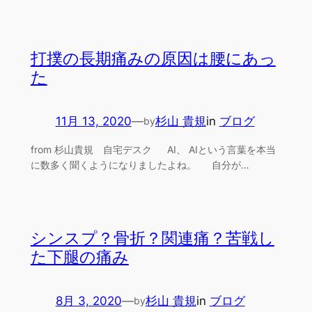
打撲の長期痛みの原因は腰にあっ
た
11月 13, 2020
—
杉山 貴規
in
ブログ
by
from 杉山貴規 自宅デスク AI、 AIという言葉を本当
に数多く聞くようになりましたよね。 自分が…
シンスプ？骨折？関連痛？苦戦し
た下腿の痛み
8月 3, 2020
—
杉山 貴規
in
ブログ
by