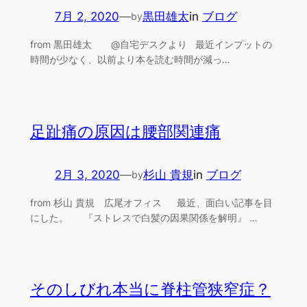
7月 2, 2020
—
黒田雄太
in
ブログ
by
from 黒田雄太 @自宅デスクより 最近インプットの
時間が少なく、以前より本を読む時間が減っ…
足趾痛の原因は腰部関連痛
2月 3, 2020
—
杉山 貴規
in
ブログ
by
from 杉山 貴規 広尾オフィス 最近、面白い記事を目
にした。 『ストレスで白髪の因果関係を解明』 …
そのしびれ本当に脊柱管狭窄症？