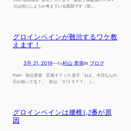
ガは何にしようか考えている黒田です（笑…
グロインペインが難渋するワケ教
えます！
3月 21, 2019
—
杉山 貴規
in
ブログ
by
from 杉山貴規 広尾オフィス 息子「ねえ、今日なんの
日か知ってる？」 杉山「３/１３？？」（…
グロインペインは腰椎1,2番が原
因