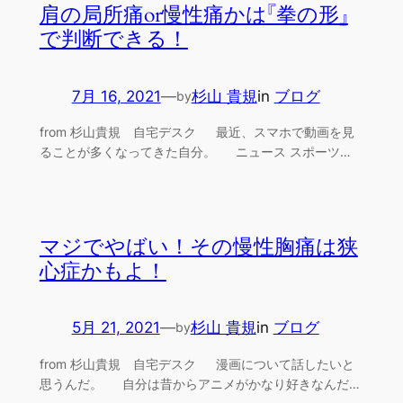
肩の局所痛or慢性痛かは『拳の形』
で判断できる！
7月 16, 2021
—
杉山 貴規
in
ブログ
by
from 杉山貴規 自宅デスク 最近、スマホで動画を見
ることが多くなってきた自分。 ニュース スポーツ…
マジでやばい！その慢性胸痛は狭
心症かもよ！
5月 21, 2021
—
杉山 貴規
in
ブログ
by
from 杉山貴規 自宅デスク 漫画について話したいと
思うんだ。 自分は昔からアニメがかなり好きなんだ…