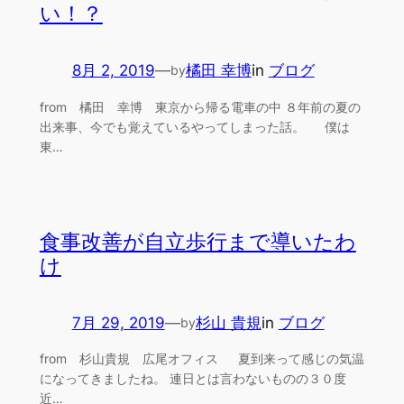
い！？
8月 2, 2019
—
橘田 幸博
in
ブログ
by
from 橘田 幸博 東京から帰る電車の中 ８年前の夏の
出来事、今でも覚えているやってしまった話。 僕は
東…
食事改善が自立歩行まで導いたわ
け
7月 29, 2019
—
杉山 貴規
in
ブログ
by
from 杉山貴規 広尾オフィス 夏到来って感じの気温
になってきましたね。 連日とは言わないものの３０度
近…