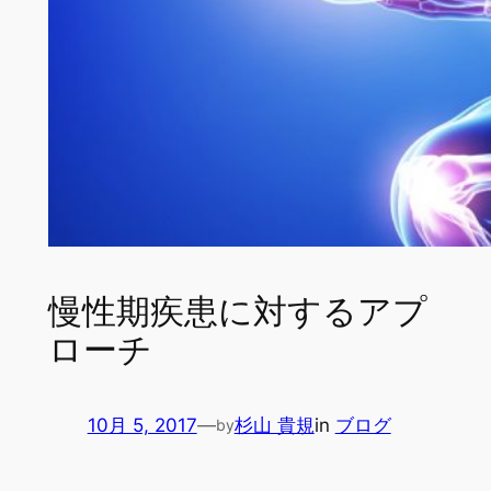
慢性期疾患に対するアプ
ローチ
10月 5, 2017
—
杉山 貴規
in
ブログ
by