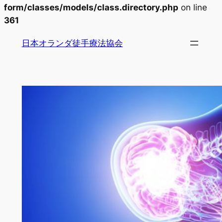
form/classes/models/class.directory.php
on line
361
内
日本オランダ徒手療法協会
容
を
ス
キ
ッ
プ