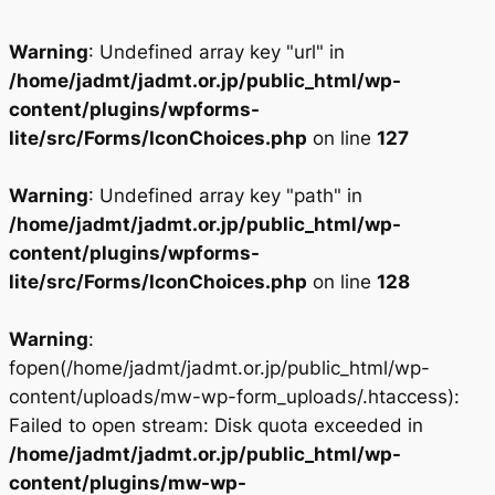
Warning
: Undefined array key "url" in
/home/jadmt/jadmt.or.jp/public_html/wp-
content/plugins/wpforms-
lite/src/Forms/IconChoices.php
on line
127
Warning
: Undefined array key "path" in
/home/jadmt/jadmt.or.jp/public_html/wp-
content/plugins/wpforms-
lite/src/Forms/IconChoices.php
on line
128
Warning
:
fopen(/home/jadmt/jadmt.or.jp/public_html/wp-
content/uploads/mw-wp-form_uploads/.htaccess):
Failed to open stream: Disk quota exceeded in
/home/jadmt/jadmt.or.jp/public_html/wp-
content/plugins/mw-wp-