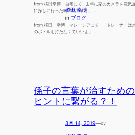
from 橘田幸博 自宅にて 去年に家のカメラを電気
橘田 幸博
に探しに行った時の話ですが、 …
in
ブログ
from 橘田 幸博 マレーシアにて 「トレーナーは
のボトルを持たなくていいよ」 …
孫子の言葉が治すための
ヒントに繋がる？！
3月 14, 2019
—
by