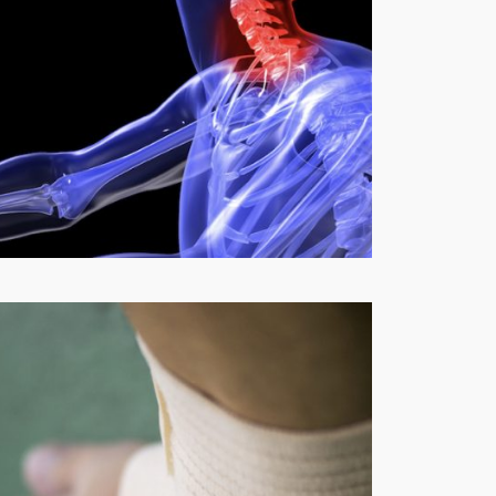
橘田 幸博
in
ブログ
From 橘田幸博 スタバにて 新年明けましておめで
とうございまーす。 スタッフを代表して 今…
必見！むち打ち症を治す
ためにするべきこと
11月 11, 2019
—
by