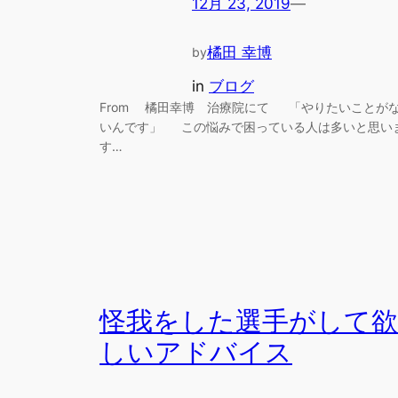
12月 23, 2019
—
橘田 幸博
by
in
ブログ
From 橘田幸博 治療院にて 「やりたいことが
いんです」 この悩みで困っている人は多いと思い
す…
怪我をした選手がして欲
しいアドバイス