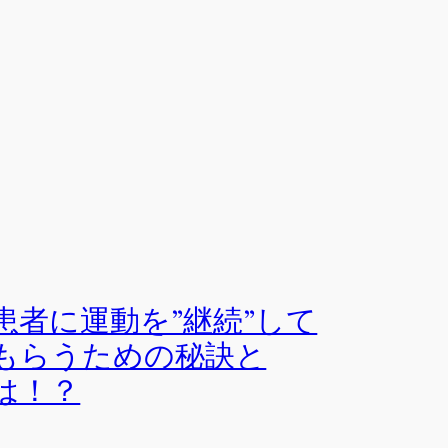
患者に運動を”継続”して
もらうための秘訣と
は！？