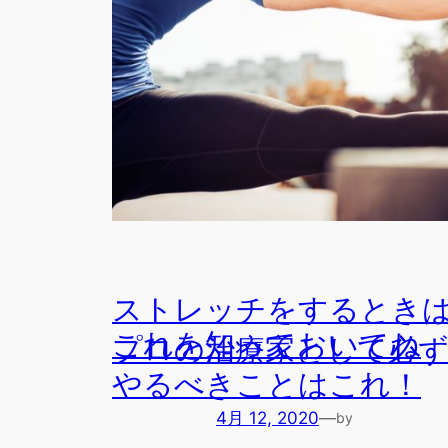
ストレッチをするとき
これを知っておいてね
プロの治療家として必
やるべきことはこれ！
4月 12, 2020
—
by