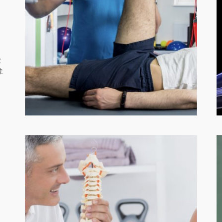
橘田 幸博
in
ブログ
From 橘田幸博 スタバにて うちの子供の話。
子供ってすごいパワーがある。 力が強いとかでは…
な
ま
あなたが可動域制限が改
善できない理由はこれで
は！？