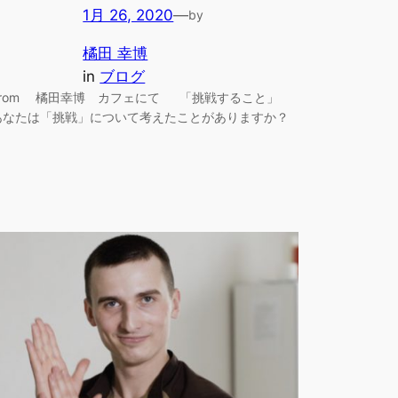
1月 26, 2020
—
by
橘田 幸博
in
ブログ
From 橘田幸博 カフェにて 「挑戦すること」
あなたは「挑戦」について考えたことがありますか？
…