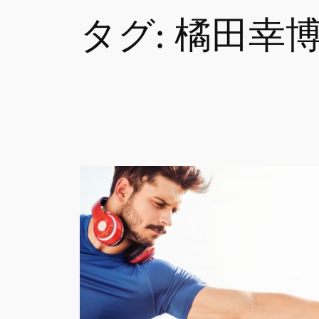
タグ:
橘田幸