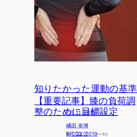
知りたかった運動の基準
【重要記事】膝の負荷調
整のために目標設定
7月 11, 2019
—
by
橘田 幸博
in
ブログ
5月 23, 2019
—
by