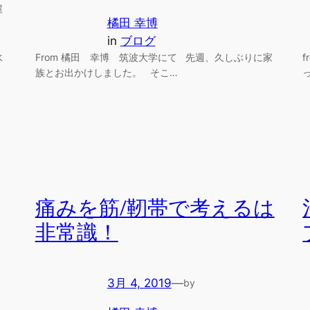
屋
橘田 幸博
in
ブログ
水
From 橘田 幸博 筑波大学にて 先週、久しぶりに家
族とお出かけしました。 そこ…
痛みを筋/靭帯で考えるは
非常識！
3月 4, 2019
—
by