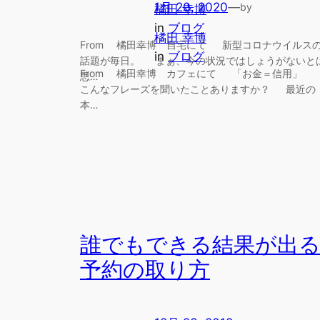
1月 20, 2020
—
by
橘田 幸博
in
ブログ
橘田 幸博
From 橘田幸博 自宅にて 新型コロナウイルス
in
ブログ
話題が毎日。 まぁ、今の状況ではしょうがないと
From 橘田幸博 カフェにて 「お金＝信用」
思…
こんなフレーズを聞いたことありますか？ 最近の
本…
誰でもできる結果が出
予約の取り方