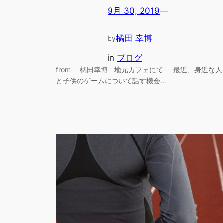
9月 30, 2019
—
橘田 幸博
by
in
ブログ
from 橘田幸博 地元カフェにて 最近、身近な人
と子供のゲームについて話す機会…