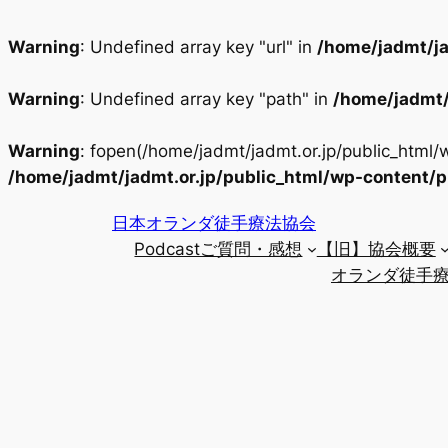
Warning
: Undefined array key "url" in
/home/jadmt/ja
Warning
: Undefined array key "path" in
/home/jadmt/
Warning
: fopen(/home/jadmt/jadmt.or.jp/public_html
/home/jadmt/jadmt.or.jp/public_html/wp-content/
内
日本オランダ徒手療法協会
容
Podcastご質問・感想
【旧】協会概要
を
オランダ徒手療
ス
キ
ッ
プ