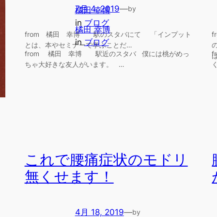
7月 4, 2019
—
by
橘田 幸博
in
ブログ
橘田 幸博
from 橘田 幸博 駅のスタバにて 「インプット
in
ブログ
とは、本やセミナーで学ぶことだ…
from 橘田 幸博 駅近のスタバ 僕には桃がめっ
ちゃ大好きな友人がいます。 …
これで腰痛症状のモドリ
無くせます！
4月 18, 2019
—
by