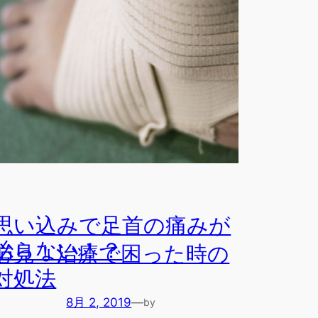
橘田 幸博
in
ブログ
思い込みで足首の痛みが
治らない！？
必見！治療で困った時の
対処法
8月 2, 2019
—
by