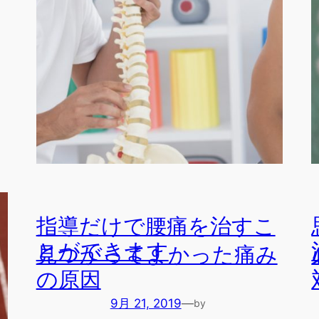
12月 2, 2019
—
by
橘田 幸博
in
ブログ
指導だけで腰痛を治すこ
とができます
見つかってよかった痛み
の原因
9月 21, 2019
—
by