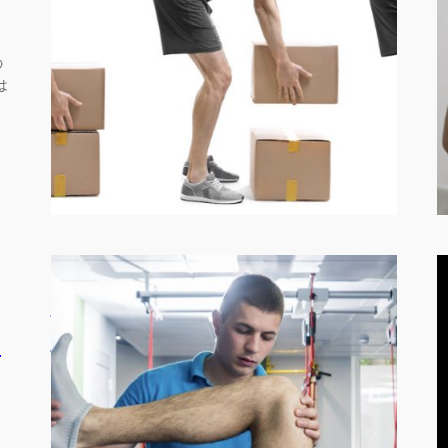
橘田 幸博
in
ブログ
の
From 橘田幸博 カフェにて 今、ニュースでは
は
「新型コロナウイルス」で 結構賑わっていますね。
…
◯◯の確認をしないと腰
痛が悪化してしまう
る
1月 7, 2020
—
by