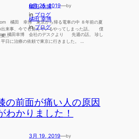
6月 25, 2019
—
by
橘田 幸博
in
ブログ
橘田 幸博
from 橘田 幸博 東京から帰る電車の中 ８年前の夏
in
ブログ
の出来事、今でも覚えているやってしまった話。 僕
from 橘田幸博 会社のデスクより 先週の話。 珍し
は東…
く平日に治療の依頼で東京に行きました。 …
膝の前面が痛い人の原因
がわかりました！
3月 19, 2019
—
by