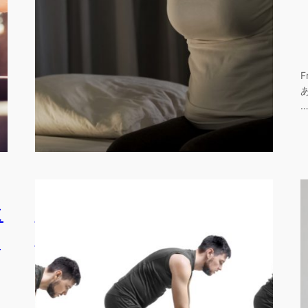
は
思い込みをなくすと治療
結果が向上する？！
ず
2月 28, 2020
—
by