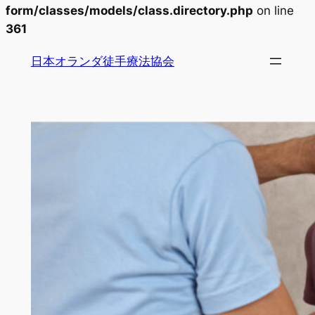
form/classes/models/class.directory.php
on line
361
内
日本オランダ徒手療法協会
容
を
ス
キ
ッ
プ