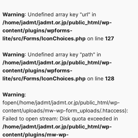
Warning
: Undefined array key "url" in
/home/jadmt/jadmt.or.jp/public_html/wp-
content/plugins/wpforms-
lite/src/Forms/IconChoices.php
on line
127
Warning
: Undefined array key "path" in
/home/jadmt/jadmt.or.jp/public_html/wp-
content/plugins/wpforms-
lite/src/Forms/IconChoices.php
on line
128
Warning
:
fopen(/home/jadmt/jadmt.or.jp/public_html/wp-
content/uploads/mw-wp-form_uploads/.htaccess):
Failed to open stream: Disk quota exceeded in
/home/jadmt/jadmt.or.jp/public_html/wp-
content/plugins/mw-wp-