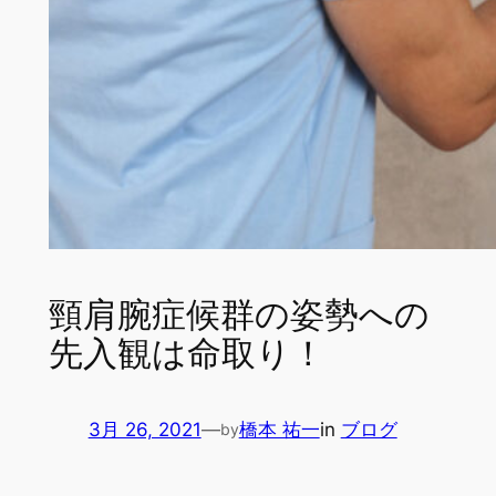
頸肩腕症候群の姿勢への
先入観は命取り！
3月 26, 2021
—
橋本 祐一
in
ブログ
by