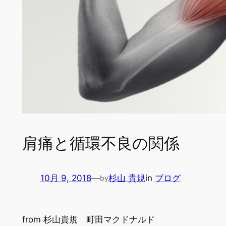
肩痛と循環不良の関係
10月 9, 2018
—
杉山 貴規
in
ブログ
by
from 杉山貴規 町田マクドナルド