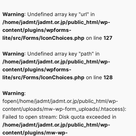
Warning
: Undefined array key "url" in
/home/jadmt/jadmt.or.jp/public_html/wp-
content/plugins/wpforms-
lite/src/Forms/IconChoices.php
on line
127
Warning
: Undefined array key "path" in
/home/jadmt/jadmt.or.jp/public_html/wp-
content/plugins/wpforms-
lite/src/Forms/IconChoices.php
on line
128
Warning
:
fopen(/home/jadmt/jadmt.or.jp/public_html/wp-
content/uploads/mw-wp-form_uploads/.htaccess):
Failed to open stream: Disk quota exceeded in
/home/jadmt/jadmt.or.jp/public_html/wp-
content/plugins/mw-wp-