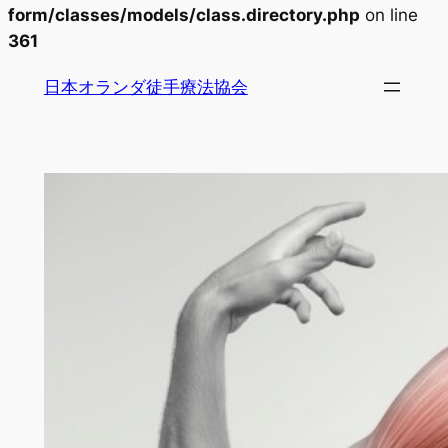
form/classes/models/class.directory.php
on line
361
内
日本オランダ徒手療法協会
容
を
ス
キ
ッ
プ