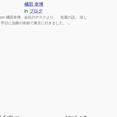
橘田 幸博
in
ブログ
from 橘田幸博 会社のデスクより 先週の話。 珍し
く平日に治療の依頼で東京に行きました。 …