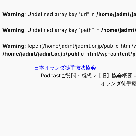
Warning
: Undefined array key "url" in
/home/jadmt/ja
Warning
: Undefined array key "path" in
/home/jadmt/
Warning
: fopen(/home/jadmt/jadmt.or.jp/public_html
/home/jadmt/jadmt.or.jp/public_html/wp-content/
内
日本オランダ徒手療法協会
容
Podcastご質問・感想
【旧】協会概要
を
オランダ徒手療
ス
キ
ッ
プ