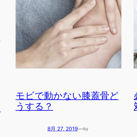
テ
モビで動かない膝蓋骨ど
うする？
の
8月 27, 2019
—
by