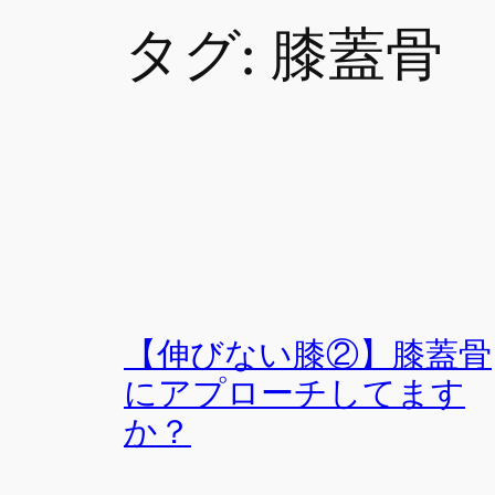
タグ:
膝蓋骨
【伸びない膝②】膝蓋骨
にアプローチしてます
か？